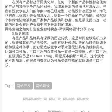
在所有产品都趋于同质化时，任何一个新的产品特性都会使你
的产品与其他竞争产品区别开。我印象最深的是海飞丝洗发水。当
所有洗发水在人们的印象中都已经定型，功能没什么区别时，海飞
丝把自己标志为去头屑洗发水，这是一个崭新的产品功能。虽然这
个特殊性陆续被其他厂家和产品模仿和抄袭，但是最先提出这一功
能的还是会在用户头脑中留下最深刻的印象。
网络营销之如何打造企业独特卖点-深圳网络设计分享.jpeg
3.历史传统
有些产品和品牌具有深厚的历史传统，这是时间金钱堆积出来
的，很难被其他产品所替代。而拥有这种传统历史的品牌也应该不
断加强这种传承，把它塑造成竞争对手永远无法具备的独特卖点。
比如可口可乐，可口可乐与百事可乐一直是一对冤家，但可口可乐
一直强调自己是The Real Thing，即是原本的那个可乐。这个观念
的不断加深，使很多消费者认为可乐类饮料指的就应该是可口可
乐。
Tag：
网站开发
网站建设
网络网站建设公司 | 网站开发 | 网站制作 | 网站优化