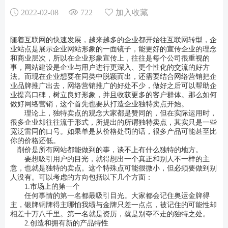
2022-02-08
722
加入收藏
随着互联网的快速发展，越来越多的企业都开始往互联网转型，企
业站点是展示企业网站形象的一面镜子，能更好的宣传企业的理念
和商业层次，所以在企业形象宣传上，往往是每个公司很重视的
事，网站建设是企业与用户进行更深入、更个性化的交流的好方
法。而现在企业想要在同类中脱颖而出，还需要结合网络营销把企
业品牌推广出去，网络营销推广的好处不少，做好之后可以帮助企
业提高口碑，树立良好形象，并且收获更多的客户群体。那么如何
做好网络营销，这个首先也要从打造企业独特卖点开始。
理论上，独特卖点的观念大家都是赞同的，但在实际运用时，
很多企业却往往流于形式，所提出的所谓独特卖点，其实只是一些
宽泛雷同的口号。如果单是从价格处罚的话，很多产品可能甚至比
你的价格还低。
削价是所有网站都能做到的事，谈不上有什么独特的地方。
要想吸引用户的目光，就得想出一个真正和别人不一样的主
意，也就是独特的卖点。这个特殊点可能很微小，但必须要做到别
人没有。可以考虑的方向包括以下几个方面：
1.市场上的第一个
任何事情的第一名都最吸引目光。大家都会记住奥运金牌得
主，银牌铜牌得主哪怕我绩与金牌只差一点点，被记住的可能性却
相差十万八千里。第一名就是资历，就是别夺不走的独特之处。
2.创造和拥有新的产品特性